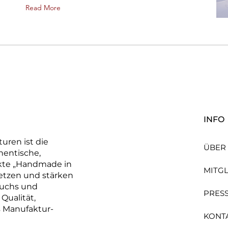
Read More
INFO
uren ist die
ÜBER
hentische,
kte „Handmade in
MITG
netzen und stärken
wuchs und
PRES
Qualität,
s Manufaktur-
KONT