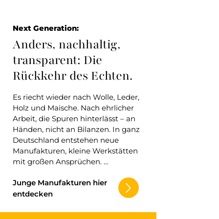
Next Generation:
Anders, nachhaltig,
transparent: Die
Rückkehr des
Echten.
Es riecht wieder nach Wolle, Leder, 
Holz und Maische. Nach ehrlicher 
Arbeit, die Spuren hinterlässt – an 
Händen, nicht an Bilanzen. In ganz 
Deutschland entstehen neue 
Manufakturen, kleine Werkstätten 
mit großen Ansprüchen. 

Junge Gründerinnen und Gründer, 
Junge Manufakturen hier
die keine Angst vor alten 
Werkzeugen haben. Zwischen 
entdecken
Industriehalle und Atelier 
verschwimmen die Grenzen. Was 