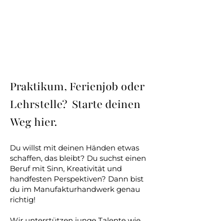
höchster Qualität zu schaffen. So 
schlägt das Manufakturhandwerk 
die Brücke zwischen Vergangenheit 
und Zukunft und bleibt lebendig 
und relevant.
Praktikum, Ferienjob oder
Lehrstelle? Starte deinen
Weg hier.
Du willst mit deinen Händen etwas
schaffen, das bleibt? Du suchst einen
Beruf mit Sinn, Kreativität und
handfesten Perspektiven? Dann bist
du im M
anufakturhandwerk genau
richtig!
Wir unterstützen junge Talente wie