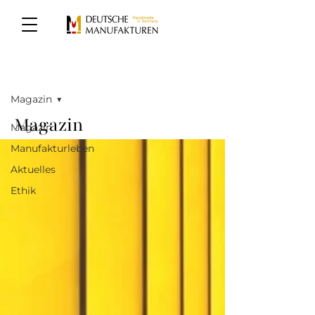
MAGAZIN
Magazin
Magazin
Magazin
Manufakturleben
Aktuelles
Ethik