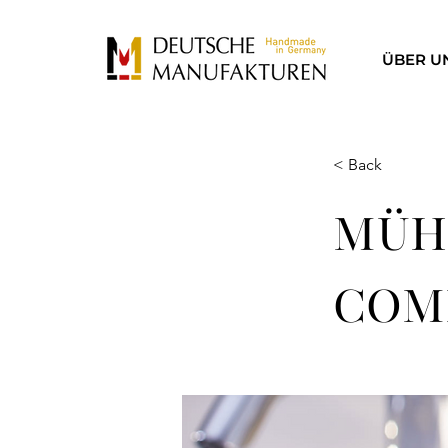
ÜBER U
< Back
MÜHL
COM