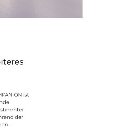
teres
M
PANION ist 
ende 
estimmter 
hrend der 
nen – 