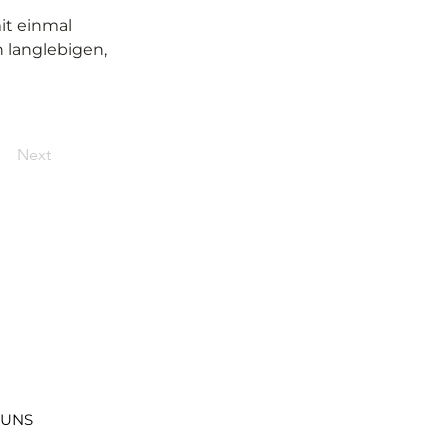
t einmal 
 langlebigen, 
Next
 UNS