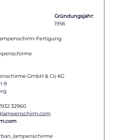
Gründungsjahr:
1956
ampenschirm-Fertigung
mpenschirme
enschirme GmbH & Co KG
n 9
erg
2932 32960   
@lampenschirm.com
rm.com
rban_lampenschirme