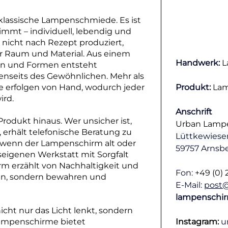
klassische Lampenschmiede. Es ist
nimmt – individuell, lebendig und
d nicht nach Rezept produziert,
r Raum und Material. Aus einem
Handwerk: 
L
ben und Formen entsteht
jenseits des Gewöhnlichen. Mehr als
te erfolgen von Hand, wodurch jeder
Produkt: 
La
ird.
Anschrift
Produkt hinaus. Wer unsicher ist,
Urban Lamp
erhält telefonische Beratung zu
Lüttkewiese
 wenn der Lampenschirm alt oder
59757 Arnsb
useigenen Werkstatt mit Sorgfalt
hirm erzählt von Nachhaltigkeit und
Fon: 
+49 (0) 
en, sondern bewahren und
E-Mail: 
post
lampenschi
nicht nur das Licht lenkt, sondern
ampenschirme bietet
Instagram:
u