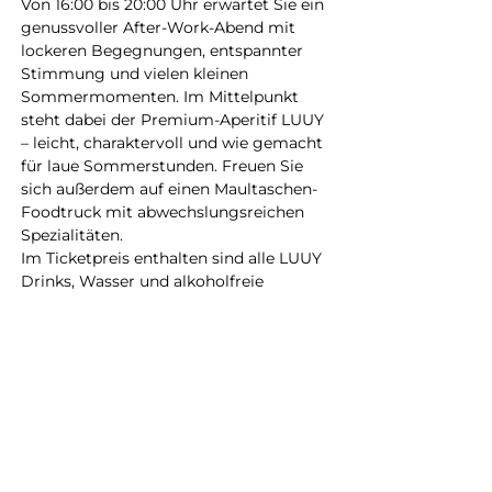
Von 16:00 bis 20:00 Uhr erwartet Sie ein 
genussvoller After-Work-Abend mit 
lockeren Begegnungen, entspannter 
Stimmung und vielen kleinen 
Sommermomenten. Im Mittelpunkt 
steht dabei der Premium-Aperitif LUUY 
– leicht, charaktervoll und wie gemacht 
für laue Sommerstunden. Freuen Sie 
sich außerdem auf einen Maultaschen-
Foodtruck mit abwechslungsreichen 
Spezialitäten.
Im Ticketpreis enthalten sind alle LUUY 
Drinks, Wasser und alkoholfreie 
Getränke sowie das kulinarische 
Angebot des Foodtrucks.Der 
Vorverkaufspreis beträgt 25 € pro 
Person. Die Plätze sind limitiert – 
sichern Sie sich deshalb jetzt Ihre 
Tickets direkt im Scheibel-Shop. 
Weitere Tickets sind an der Abendkasse 
nur nach Verfügbarkeit erhältlich.